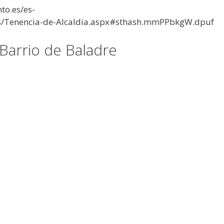
to.es/es-
as/Tenencia-de-Alcaldia.aspx#sthash.mmPPbkgW.dpuf
 Barrio de Baladre