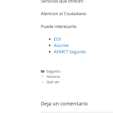
Servicios que ofrecen :
​Atencion al Ciudadano
Puede interesarte:
EOI
Alucine
AEMET Sagunto
Categorías
Sagunto
Historia
Qué ver
Deja un comentario