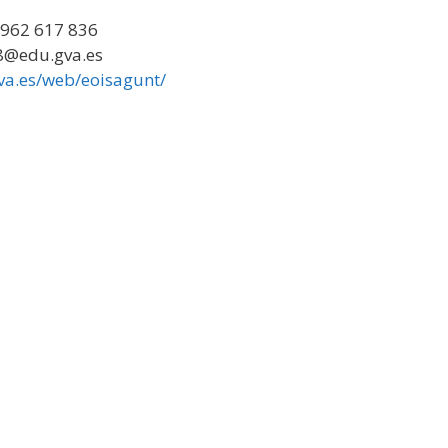
 962 617 836
@edu.gva.es
va.es/web/eoisagunt/