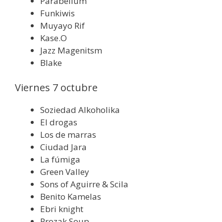
Parabellum
Funkiwis
Muyayo Rif
Kase.O
Jazz Magenitsm
Blake
Viernes 7 octubre
Soziedad Alkoholika
El drogas
Los de marras
Ciudad Jara
La fúmiga
Green Valley
Sons of Aguirre & Scila
Benito Kamelas
Ebri knight
Prozak Soup