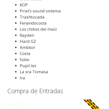
KOP
Pirat’s sound sistema
Trashtucada
Fenandocosta
Los chikos del maíz
Rayden
Hard GZ
Ambkor
Costa
Sobe
Pupil.les
La sra Tomasa
Ira
Compra de Entradas