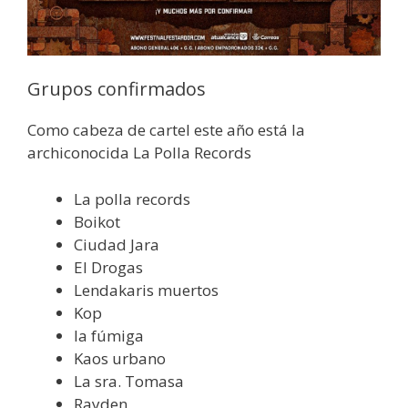
Grupos confirmados
Como cabeza de cartel este año está la
archiconocida La Polla Records
La polla records
Boikot
Ciudad Jara
El Drogas
Lendakaris muertos
Kop
la fúmiga
Kaos urbano
La sra. Tomasa
Rayden