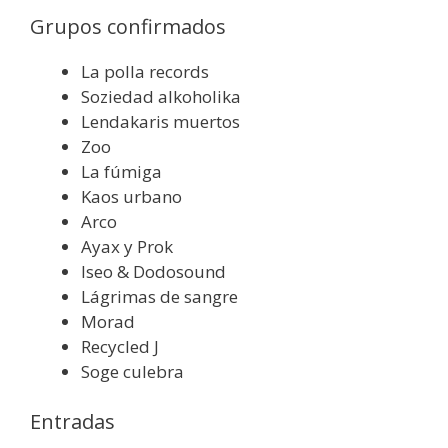
Grupos confirmados
La polla records
Soziedad alkoholika
Lendakaris muertos
Zoo
La fúmiga
Kaos urbano
Arco
Ayax y Prok
Iseo & Dodosound
Lágrimas de sangre
Morad
Recycled J
Soge culebra
Entradas